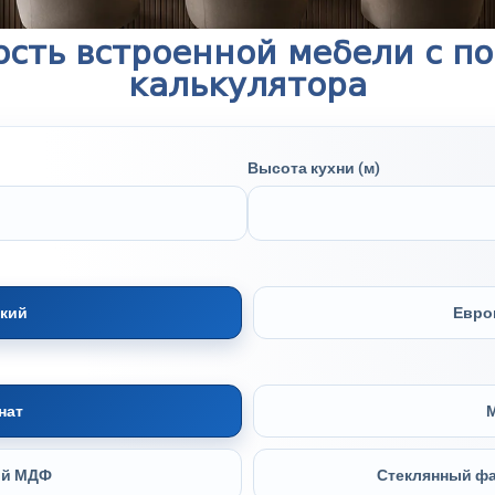
ость встроенной мебели с п
калькулятора
Высота кухни (м)
кий
Евро
нат
ый МДФ
Стеклянный фа