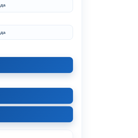
да
да