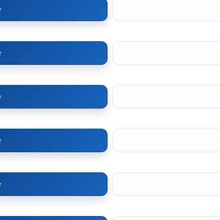
т
т
т
т
т