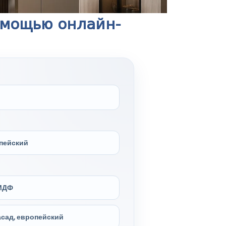
омощью онлайн-
пейский
МДФ
сад, европейский