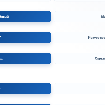
йский
Bl
П
Искусств
ка
Скрыт
т