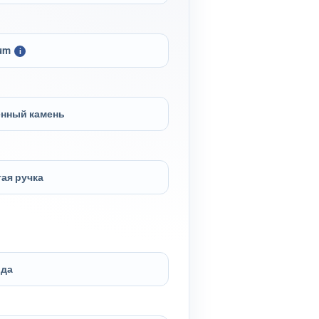
um
i
енный камень
ая ручка
да