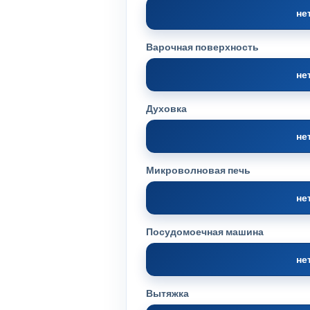
не
Варочная поверхность
не
Духовка
не
Микроволновая печь
не
Посудомоечная машина
не
Вытяжка